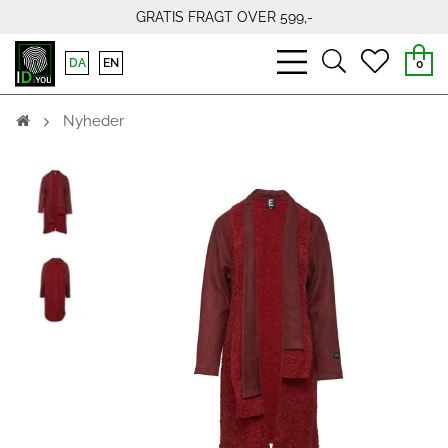
GRATIS FRAGT OVER 599,-
bars
search
heart
DA
EN
0
light
light
light
Nyheder