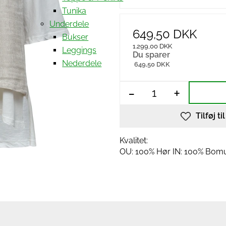
Tunika
Underdele
649,50 DKK
Bukser
1.299,00 DKK
Leggings
Du sparer
Nederdele
649,50 DKK
-
+
Tilføj ti
Kvalitet:
OU: 100% Hør IN: 100% Bom