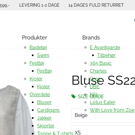
599,-
LEVERING 1-2 DAGE
14 DAGES FULD RETURRET
Produkter
Brands
Badetøj
E Avantgarde
Swim
Tilbehør
Festtøj
365 Basic
Festtøj
Charles
Bluse SS2
Kjoler
Crea
Kjoler
DBE
Overdele
Nijii
SIZE GUIDE
Bluser
Lotus Eater
Cardigans
With Love from Zoe
Beige
Jakker
Skjorter
XS
Toppe & T-shirts