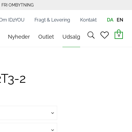
FRI OMBYTNING
Om ID2YOU
Fragt & Levering
Kontakt
DA
EN
search
heart
0
Nyheder
Outlet
Udsalg
light
light
2T3-2