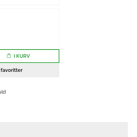
I KURV
l favoritter
uld