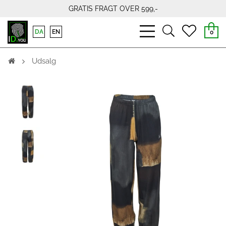
GRATIS FRAGT OVER 599,-
bars
search
heart
DA
EN
0
light
light
light
Udsalg