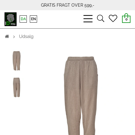
GRATIS FRAGT OVER 599,-
bars
search
heart
DA
EN
0
light
light
light
Udsalg