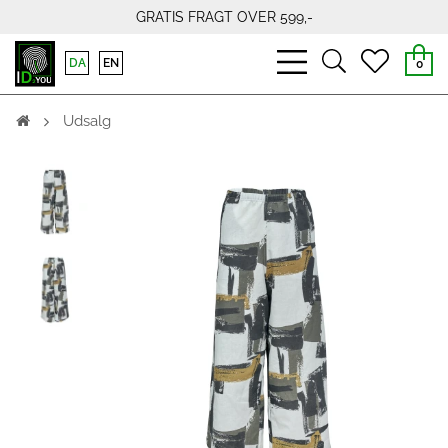
GRATIS FRAGT OVER 599,-
bars
search
heart
DA
EN
0
light
light
light
Udsalg