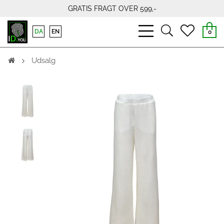
GRATIS FRAGT OVER 599,-
bars
search
heart
DA
EN
0
light
light
light
Udsalg