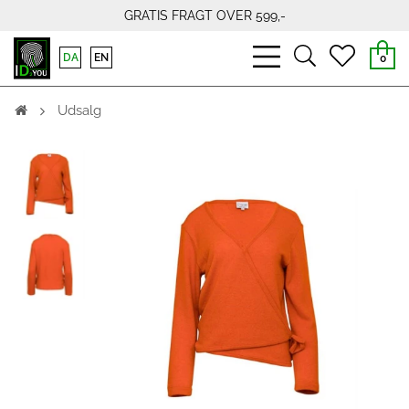
GRATIS FRAGT OVER 599,-
bars
search
heart
DA
EN
0
light
light
light
Udsalg