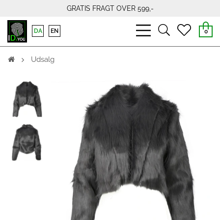
GRATIS FRAGT OVER 599,-
bars
search
heart
DA
EN
0
light
light
light
Udsalg