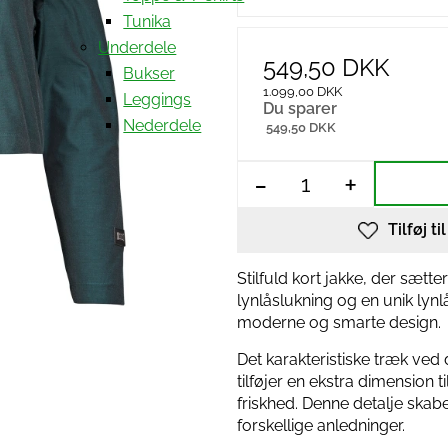
Tunika
Underdele
549,50 DKK
Bukser
1.099,00 DKK
Leggings
Du sparer
Nederdele
549,50 DKK
-
+
Tilføj ti
Stilfuld kort jakke, der sæt
lynlåslukning og en unik lynlå
moderne og smarte design.
Det karakteristiske træk ved
tilføjer en ekstra dimension 
friskhed. Denne detalje skabe
forskellige anledninger.