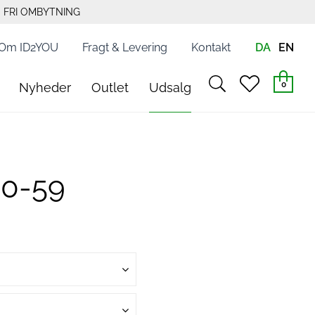
FRI OMBYTNING
Om ID2YOU
Fragt & Levering
Kontakt
DA
EN
search
heart
0
Nyheder
Outlet
Udsalg
light
light
80-59