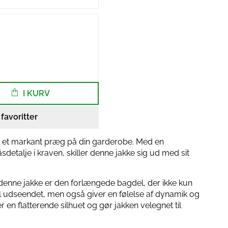
I KURV
l favoritter
ter et markant præg på din garderobe. Med en
sdetalje i kraven, skiller denne jakke sig ud med sit
 denne jakke er den forlængede bagdel, der ikke kun
til udseendet, men også giver en følelse af dynamik og
r en flatterende silhuet og gør jakken velegnet til