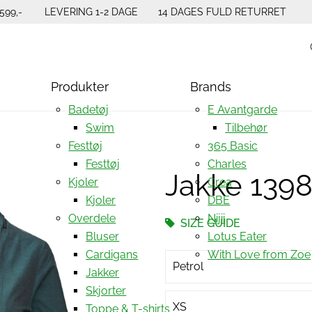
599,-
LEVERING 1-2 DAGE
14 DAGES FULD RETURRET
Produkter
Brands
Badetøj
E Avantgarde
Swim
Tilbehør
Festtøj
365 Basic
Festtøj
Charles
Jakke 139
Kjoler
Crea
Kjoler
DBE
Overdele
Nijii
SIZE GUIDE
Bluser
Lotus Eater
Cardigans
With Love from Zoe
Petrol
Jakker
Skjorter
XS
Toppe & T-shirts