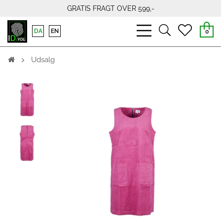
GRATIS FRAGT OVER 599,-
bars
search
heart
DA
EN
0
light
light
light
Udsalg