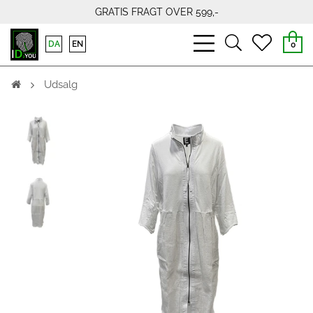
GRATIS FRAGT OVER 599,-
bars
search
heart
DA
EN
0
light
light
light
Udsalg