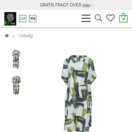
GRATIS FRAGT OVER 599,-
bars
search
heart
DA
EN
0
light
light
light
Udsalg