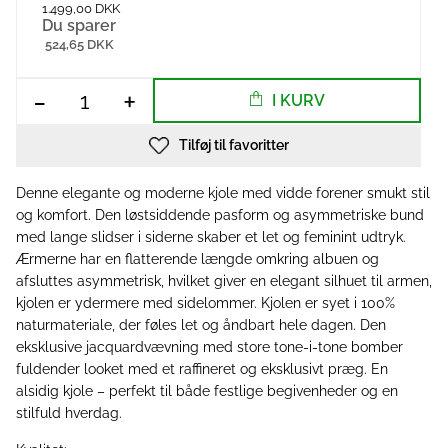
1.499,00 DKK
Du sparer
524,65 DKK
-
+
I KURV
Tilføj til favoritter
Denne elegante og moderne kjole med vidde forener smukt stil
og komfort. Den løstsiddende pasform og asymmetriske bund
med lange slidser i siderne skaber et let og feminint udtryk.
Ærmerne har en flatterende længde omkring albuen og
afsluttes asymmetrisk, hvilket giver en elegant silhuet til armen,
kjolen er ydermere med sidelommer. Kjolen er syet i 100%
naturmateriale, der føles let og åndbart hele dagen. Den
eksklusive jacquardvævning med store tone-i-tone bomber
fuldender looket med et raffineret og eksklusivt præg. En
alsidig kjole – perfekt til både festlige begivenheder og en
stilfuld hverdag.