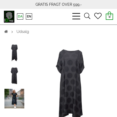
GRATIS FRAGT OVER 599,-
bars
search
heart
DA
EN
0
light
light
light
Udsalg