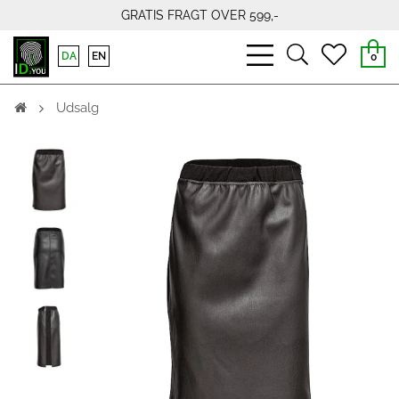
GRATIS FRAGT OVER 599,-
bars
search
heart
DA
EN
0
light
light
light
Udsalg