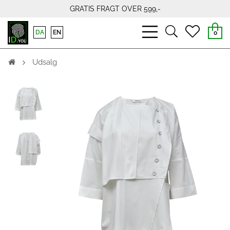
GRATIS FRAGT OVER 599,-
bars
search
heart
DA
EN
0
light
light
light
Udsalg